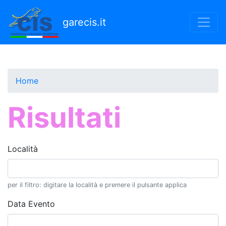
Salta
al
garecis.it
contenuto
principale
Home
Risultati
Località
per il filtro: digitare la località e premere il pulsante applica
Data Evento