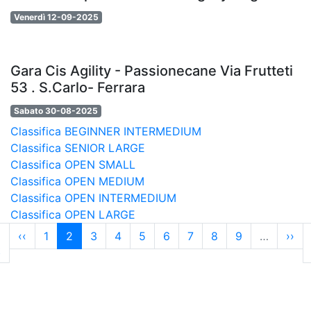
Venerdì 12-09-2025
Gara Cis Agility - Passionecane Via Frutteti
53 . S.Carlo- Ferrara
Sabato 30-08-2025
Classifica BEGINNER INTERMEDIUM
Classifica SENIOR LARGE
Classifica OPEN SMALL
Classifica OPEN MEDIUM
Classifica OPEN INTERMEDIUM
Classifica OPEN LARGE
Paginazione
ma
Pagina
‹‹
Page
1
Pagina
2
Page
3
Page
4
Page
5
Page
6
Page
7
Page
8
Page
9
…
Pagi
››
ina
t
precedente
attuale
succ