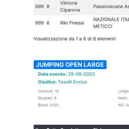
Viktoria
999
8
Passionecane A
Ciparova
NAZIONALE ITA
999
6
Riki Finessi
METICCI
Visualizzazione da 1 a 8 di 8 elementi
JUMPING OPEN LARGE
Data evento:
29-08-2025
Giudice:
Toselli Enrico
Ostacoli: 19
Lungh
Risultati: 8
Netti:
Buoni: 0/0%
NC: 0