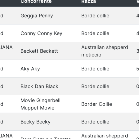
Concorrente
Razza
V
sd
Geggia Penny
Borde collie
4
sd
Conny Conny Key
Borde collie
4
LIANA
Australian shepperd
Beckett Beckett
3
meticcio
sd
Aky Aky
Borde collie
5
sd
Black Dan Black
Borde collie
0
Movie Gingerbell
sd
Border Collie
0
Muppet Movie
sd
Becky Becky
Borde collie
0
LIANA
Australian shepperd