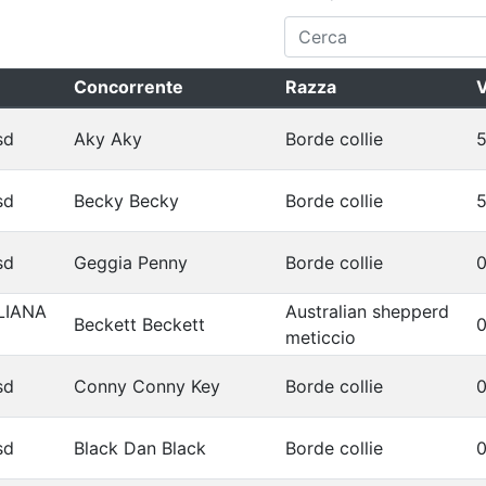
Concorrente
Razza
V
sd
Aky Aky
Borde collie
5
sd
Becky Becky
Borde collie
5
sd
Geggia Penny
Borde collie
0
LIANA
Australian shepperd
Beckett Beckett
0
meticcio
sd
Conny Conny Key
Borde collie
0
sd
Black Dan Black
Borde collie
0