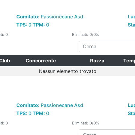
Comitato:
Passionecane Asd
Lu
TPS:
0
TPM:
0
St
ti: 0
Eliminati: 0/0%
Club
Concorrente
Razza
Tem
Nessun elemento trovato
Comitato:
Passionecane Asd
Lu
TPS:
0
TPM:
0
St
ti: 0
Eliminati: 0/0%