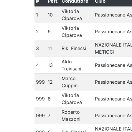
#
Pett.
Conduttore
Club
Viktoria
1
10
Passionecane A
Ciparova
Viktoria
2
9
Passionecane A
Ciparova
NAZIONALE ITA
3
11
Riki Finessi
METICCI
Aldo
4
13
Passionecane A
Trevisani
Marco
999
12
Passionecane A
Cuppini
Viktoria
999
8
Passionecane A
Ciparova
Roberto
999
7
Passionecane A
Mazzoni
NAZIONALE ITA