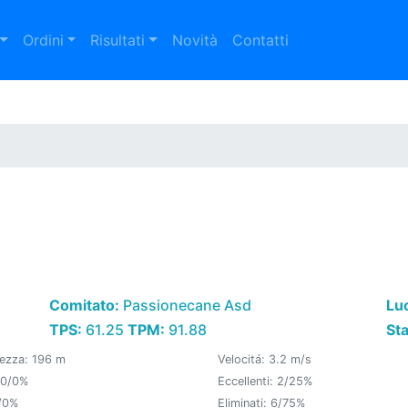
Ordini
Risultati
Novità
Contatti
Comitato:
Passionecane Asd
Lu
TPS:
61.25
TPM:
91.88
St
ezza: 196 m
Velocitá: 3.2 m/s
 0/0%
Eccellenti: 2/25%
/0%
Eliminati: 6/75%