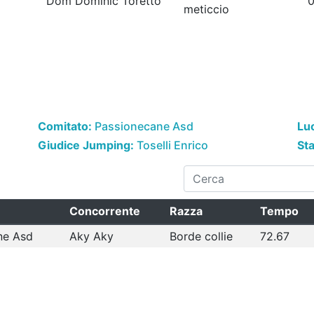
Dom Dominic Toretto
0
meticcio
Comitato:
Passionecane Asd
Lu
Giudice Jumping:
Toselli Enrico
St
Concorrente
Razza
Tempo
ne Asd
Aky Aky
Borde collie
72.67