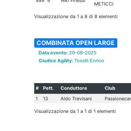
999
6
Riki Finessi
METICCI
Visualizzazione da 1 a 8 di 8 elementi
COMBINATA OPEN LARGE
Data evento:
29-08-2025
Giudice Agility:
Toselli Enrico
#
Pett.
Conduttore
Club
1
13
Aldo Trevisani
Passioneca
Visualizzazione da 1 a 1 di 1 elementi