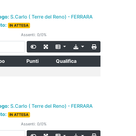
ogo:
S.Carlo ( Terre del Reno) - FERRARA
ato:
IN ATTESA
Assenti: 0/0%
po
Punti
Qualifica
ogo:
S.Carlo ( Terre del Reno) - FERRARA
ato:
IN ATTESA
Assenti: 0/0%