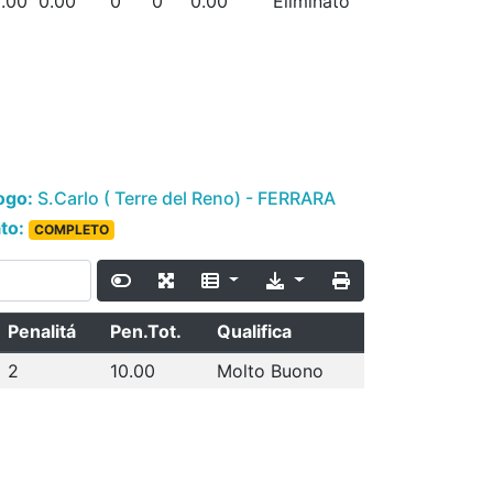
.00
0.00
0
0
0.00
Eliminato
ogo:
S.Carlo ( Terre del Reno) - FERRARA
ato:
COMPLETO
Penalitá
Pen.Tot.
Qualifica
2
10.00
Molto Buono