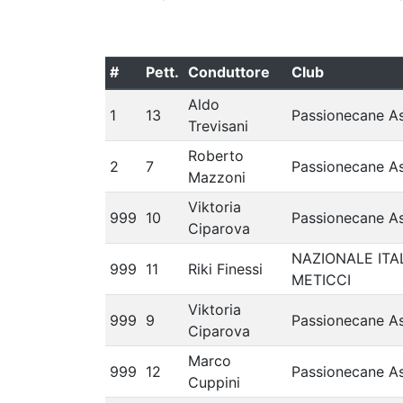
#
Pett.
Conduttore
Club
Aldo
1
13
Passionecane A
Trevisani
Roberto
2
7
Passionecane A
Mazzoni
Viktoria
999
10
Passionecane A
Ciparova
NAZIONALE ITA
999
11
Riki Finessi
METICCI
Viktoria
999
9
Passionecane A
Ciparova
Marco
999
12
Passionecane A
Cuppini