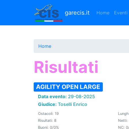
Salta
al
garecis.it
Home
Eventi
contenuto
principale
Home
Risultati
AGILITY OPEN LARGE
Data evento:
29-08-2025
Giudice:
Toselli Enrico
Ostacoli: 19
Lungh
Risultati: 8
Netti:
Buoni: 0/0%
NC: 0