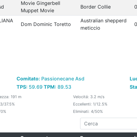
Movie Gingerbell
sd
Border Collie
0
Muppet Movie
LIANA
Australian shepperd
Dom Dominic Toretto
0
meticcio
Comitato:
Passionecane Asd
Lu
TPS:
59.69
TPM:
89.53
St
ezza: 191 m
Velocitá: 3.2 m/s
 3/37.5%
Eccellenti: 1/12.5%
/0%
Eliminati: 4/50%