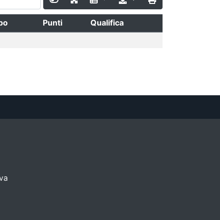
po
Punti
Qualifica
iva