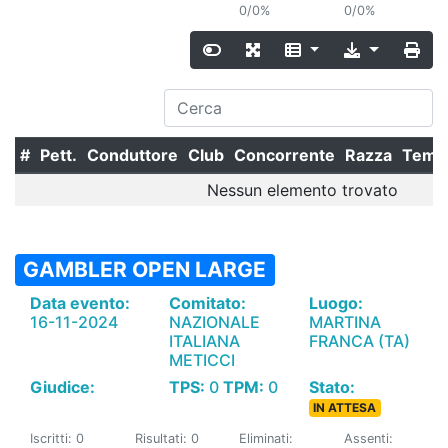
0/0%
0/0%
#
Pett.
Conduttore
Club
Concorrente
Razza
Temp
Nessun elemento trovato
GAMBLER OPEN LARGE
Data evento:
Comitato:
Luogo:
16-11-2024
NAZIONALE
MARTINA
ITALIANA
FRANCA (TA)
METICCI
Giudice:
TPS:
0
TPM:
0
Stato:
IN ATTESA
Iscritti: 0
Risultati: 0
Eliminati:
Assenti: