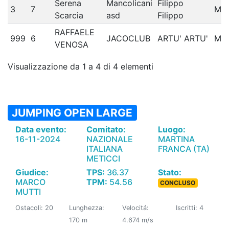
Serena
Mancolicani
Filippo
3
7
Met
Scarcia
asd
Filippo
RAFFAELE
999
6
JACOCLUB
ARTU' ARTU'
Met
VENOSA
Visualizzazione da 1 a 4 di 4 elementi
JUMPING OPEN LARGE
Data evento:
Comitato:
Luogo:
16-11-2024
NAZIONALE
MARTINA
ITALIANA
FRANCA (TA)
METICCI
Giudice:
TPS:
36.37
Stato:
MARCO
TPM:
54.56
CONCLUSO
MUTTI
Ostacoli: 20
Lunghezza:
Velocitá:
Iscritti: 4
170 m
4.674 m/s