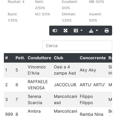
Risultati: 4
Netti:
Eccellenti:
MB: 0/0%
2/50%
0/0%
Buoni:
NC: 0/0%
Eliminati:
Assenti:
1/25%
1/25%
0/0%
#
Pett.
Conduttore
Club
Concorrente
Raz
Vincenzo
Oasi a 4
Sib
1
5
Aky Aky
D'Aria
zampe Asd
Hus
RAFFAELE
2
6
JACOCLUB
ARTU' ARTU'
Met
VENOSA
Serena
Mancolicani
Filippo
3
7
Met
Scarcia
asd
Filippo
Ambra
Mancolicani
Bor
999
8
Ramba Nina