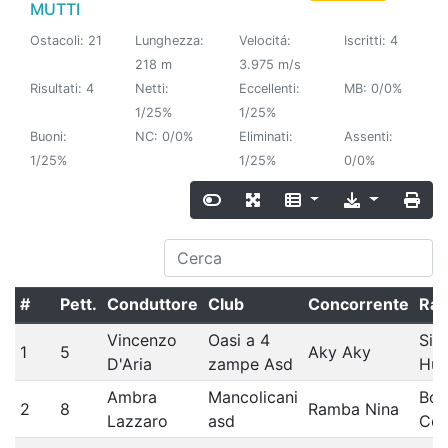
MUTTI
Ostacoli: 21
Lunghezza:
Velocitá:
Iscritti: 4
218 m
3.975 m/s
Risultati: 4
Netti:
Eccellenti:
MB: 0/0%
1/25%
1/25%
Buoni:
NC: 0/0%
Eliminati:
Assenti:
1/25%
1/25%
0/0%
#
Pett.
Conduttore
Club
Concorrente
Raz
Vincenzo
Oasi a 4
Sib
1
5
Aky Aky
D'Aria
zampe Asd
Hus
Ambra
Mancolicani
Bor
2
8
Ramba Nina
Lazzaro
asd
Coll