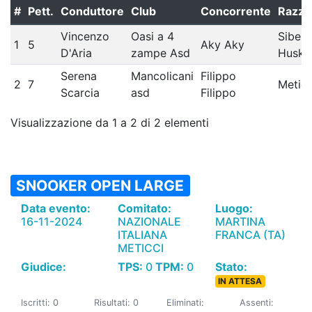
#
Pett.
Conduttore
Club
Concorrente
Razza
Vincenzo
Oasi a 4
Siberi
1
5
Aky Aky
D'Aria
zampe Asd
Husky
Serena
Mancolicani
Filippo
2
7
Meticc
Scarcia
asd
Filippo
Visualizzazione da 1 a 2 di 2 elementi
SNOOKER OPEN LARGE
Data evento:
Comitato:
Luogo:
16-11-2024
NAZIONALE
MARTINA
ITALIANA
FRANCA (TA)
METICCI
Giudice:
TPS:
0
TPM:
0
Stato:
IN ATTESA
Iscritti: 0
Risultati: 0
Eliminati:
Assenti: