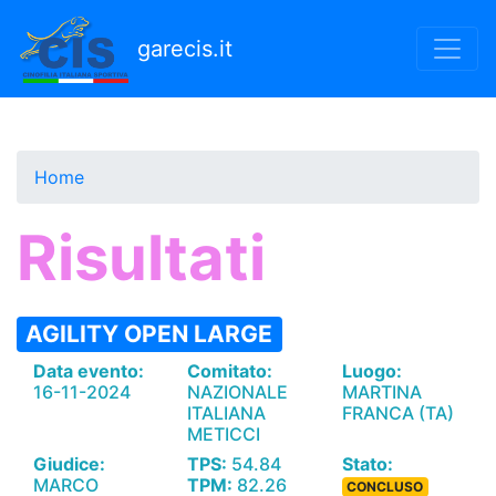
Salta
al
garecis.it
contenuto
principale
Home
Risultati
AGILITY OPEN LARGE
Data evento:
Comitato:
Luogo:
16-11-2024
NAZIONALE
MARTINA
ITALIANA
FRANCA (TA)
METICCI
Giudice:
TPS:
54.84
Stato:
MARCO
TPM:
82.26
CONCLUSO