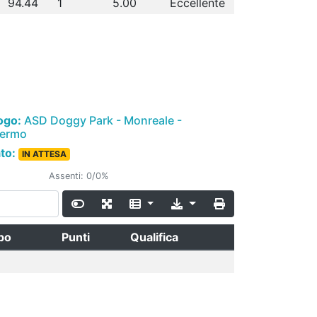
94.44
1
5.00
Eccellente
ogo:
ASD Doggy Park - Monreale -
lermo
ato:
IN ATTESA
Assenti: 0/0%
po
Punti
Qualifica