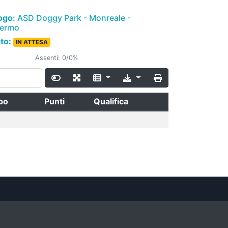
ogo:
ASD Doggy Park - Monreale -
lermo
ato:
IN ATTESA
Assenti: 0/0%
po
Punti
Qualifica