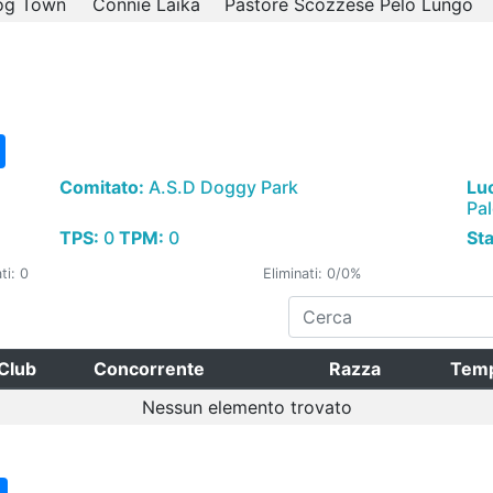
og Town
Connie Laika
Pastore Scozzese Pelo Lungo
Comitato:
A.S.D Doggy Park
Lu
Pa
TPS:
0
TPM:
0
St
ti: 0
Eliminati: 0/0%
Club
Concorrente
Razza
Tem
Nessun elemento trovato