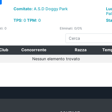
Comitato:
A.S.D Doggy Park
Lu
Pa
TPS:
0
TPM:
0
St
ti: 0
Eliminati: 0/0%
Club
Concorrente
Razza
Tem
Nessun elemento trovato