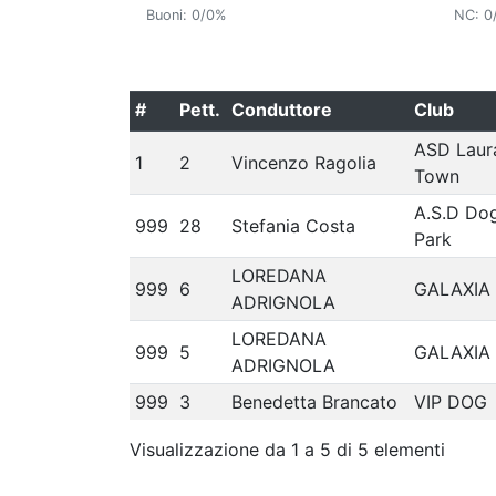
Buoni: 0/0%
NC: 0
#
Pett.
Conduttore
Club
ASD Laur
1
2
Vincenzo Ragolia
Town
A.S.D Do
999
28
Stefania Costa
Park
LOREDANA
999
6
GALAXIA
ADRIGNOLA
LOREDANA
999
5
GALAXIA
ADRIGNOLA
999
3
Benedetta Brancato
VIP DOG
Visualizzazione da 1 a 5 di 5 elementi