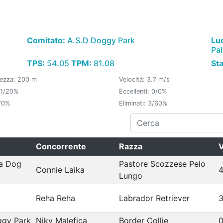
Comitato:
A.S.D Doggy Park
Lu
Pa
TPS:
54.05
TPM:
81.08
St
ezza: 200 m
Velocitá: 3.7 m/s
 1/20%
Eccellenti: 0/0%
/0%
Eliminati: 3/60%
Concorrente
Razza
V
a Dog
Pastore Scozzese Pelo
Connie Laika
4
Lungo
Reha Reha
Labrador Retriever
3
ggy Park
Niky Malefica
Border Collie
0