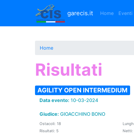
Salta
al
garecis.it
Home
Eventi
contenuto
principale
Home
Risultati
AGILITY OPEN INTERMEDIUM
Data evento:
10-03-2024
Giudice:
GIOACCHINO BONO
Ostacoli: 18
Lungh
Risultati: 5
Netti: