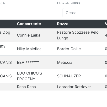
/0%
Eliminati: 4/80%
Concorrente
Razza
V
a Dog
Pastore Scozzese Pelo
Connie Laika
4
Lungo
ggy
Niky Malefica
Border Collie
0
 CANIS
BEA *******
Meticcia
0
EDO CHICO'S
 CANIS
SCHNAUZER
0
PROGENY
Reha Reha
Labrador Retriever
0