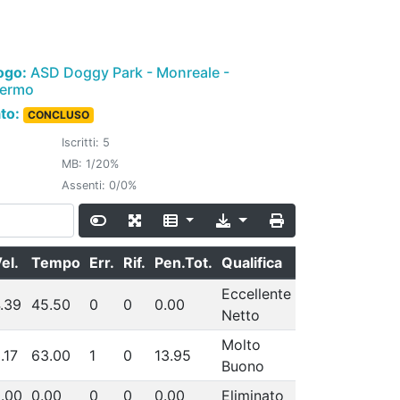
ogo:
ASD Doggy Park - Monreale -
lermo
ato:
CONCLUSO
Iscritti: 5
MB: 1/20%
Assenti: 0/0%
el.
Tempo
Err.
Rif.
Pen.Tot.
Qualifica
Eccellente
.39
45.50
0
0
0.00
Netto
Molto
.17
63.00
1
0
13.95
Buono
.00
0.00
0
0
0.00
Eliminato