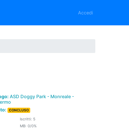
Accedi
ogo:
ASD Doggy Park - Monreale -
lermo
ato:
CONCLUSO
Iscritti: 5
MB: 0/0%