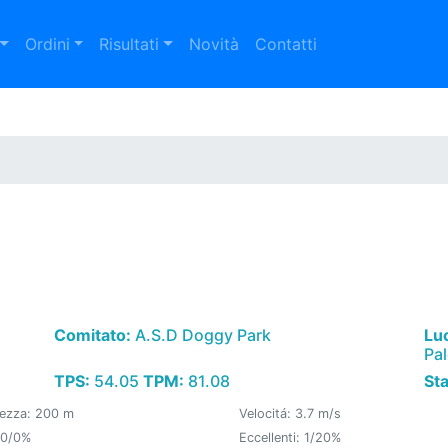
Ordini
Risultati
Novità
Contatti
Comitato:
A.S.D Doggy Park
Lu
Pa
TPS:
54.05
TPM:
81.08
St
ezza: 200 m
Velocitá: 3.7 m/s
 0/0%
Eccellenti: 1/20%