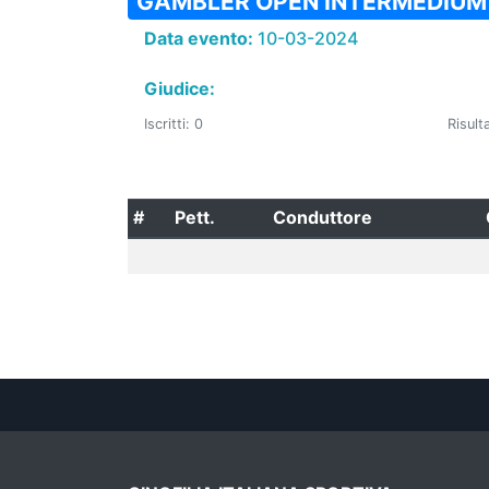
GAMBLER OPEN INTERMEDIUM
Data evento:
10-03-2024
Giudice:
Iscritti: 0
Risulta
#
Pett.
Conduttore