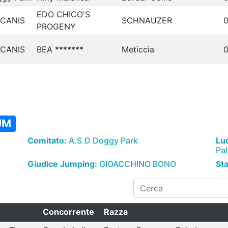
EDO CHICO'S
 CANIS
SCHNAUZER
0
PROGENY
 CANIS
BEA *******
Meticcia
0
UM
Comitato:
A.S.D Doggy Park
Lu
Pa
Giudice Jumping:
GIOACCHINO BONO
St
Concorrente
Razza