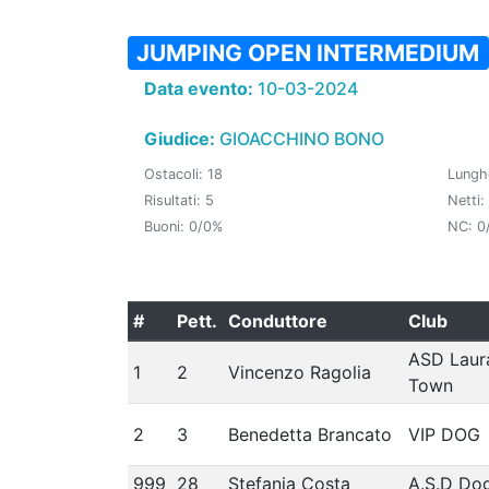
JUMPING OPEN INTERMEDIUM
Data evento:
10-03-2024
Giudice:
GIOACCHINO BONO
Ostacoli: 18
Lungh
Risultati: 5
Netti:
Buoni: 0/0%
NC: 0
#
Pett.
Conduttore
Club
ASD Laur
1
2
Vincenzo Ragolia
Town
2
3
Benedetta Brancato
VIP DOG
999
28
Stefania Costa
A.S.D Do