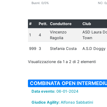
Buoni: 0/0%
NC: 0
#
Pett.
Conduttore
Club
Vincenzo
ASD Laura D
1
4
Ragolia
Town
999
3
Stefania Costa
A.S.D Doggy 
Visualizzazione da 1 a 2 di 2 elementi
COMBINATA OPEN INTERMEDI
Data evento:
06-01-2024
Giudice Agility:
Alfonso Sabbatini