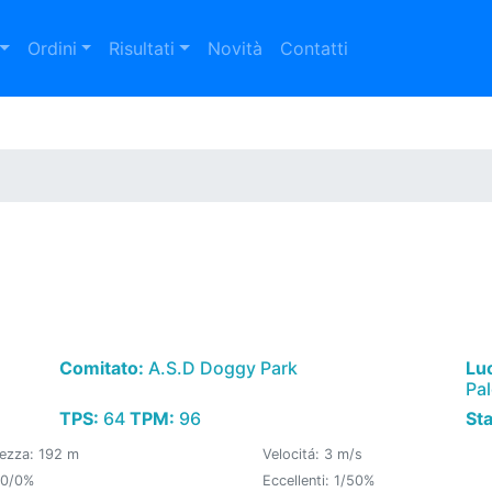
Ordini
Risultati
Novità
Contatti
Comitato:
A.S.D Doggy Park
Lu
Pa
TPS:
64
TPM:
96
St
ezza: 192 m
Velocitá: 3 m/s
 0/0%
Eccellenti: 1/50%