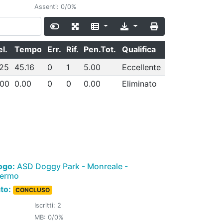
Assenti: 0/0%
l.
Tempo
Err.
Rif.
Pen.Tot.
Qualifica
.25
45.16
0
1
5.00
Eccellente
.00
0.00
0
0
0.00
Eliminato
ogo:
ASD Doggy Park - Monreale -
lermo
ato:
CONCLUSO
Iscritti: 2
MB: 0/0%