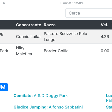
/0%
Eliminati: 1/50%
Concorrente
Razza
Vel.
og
Pastore Scozzese Pelo
Connie Laika
4.26
Lungo
Niky
Park
Border Collie
0.00
Malefica
UM
Comitato:
A.S.D Doggy Park
Lu
Pa
Giudice Jumping:
Alfonso Sabbatini
St