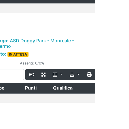
ogo:
ASD Doggy Park - Monreale -
lermo
ato:
IN ATTESA
Assenti: 0/0%
po
Punti
Qualifica