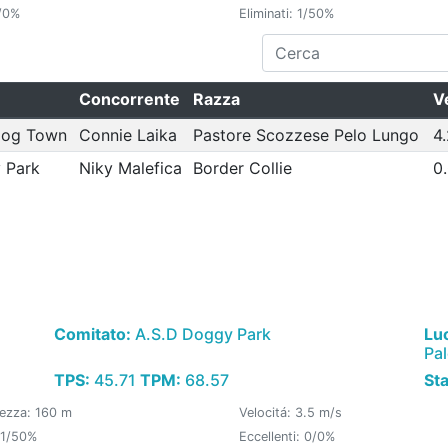
/0%
Eliminati: 1/50%
Concorrente
Razza
Ve
Dog Town
Connie Laika
Pastore Scozzese Pelo Lungo
4
 Park
Niky Malefica
Border Collie
0
Comitato:
A.S.D Doggy Park
Lu
Pa
TPS:
45.71
TPM:
68.57
St
ezza: 160 m
Velocitá: 3.5 m/s
 1/50%
Eccellenti: 0/0%