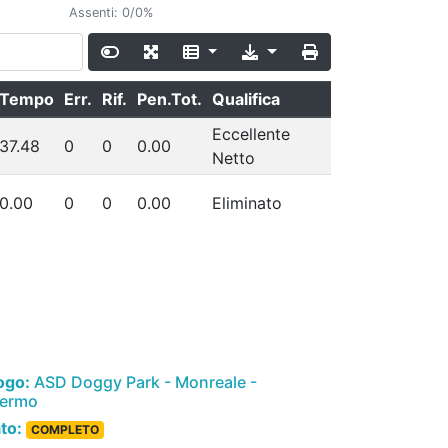
Assenti: 0/0%
Tempo
Err.
Rif.
Pen.Tot.
Qualifica
Eccellente
37.48
0
0
0.00
Netto
0.00
0
0
0.00
Eliminato
ogo:
ASD Doggy Park - Monreale -
lermo
ato:
COMPLETO