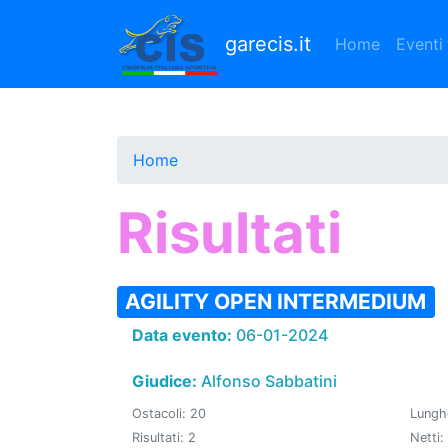
Salta
al
garecis.it
Home
Eventi
contenuto
principale
Home
Risultati
AGILITY OPEN INTERMEDIUM
Data evento:
06-01-2024
Giudice:
Alfonso Sabbatini
Ostacoli: 20
Lungh
Risultati: 2
Netti: