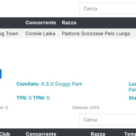
Concorrente
Razza
og Town
Connie Laika
Pastore Scozzese Pelo Lungo
Comitato:
A.S.D Doggy Park
Lu
Pa
TPS:
0
TPM:
0
St
ti: 0
Eliminati: 0/0%
Club
Concorrente
Razza
Tem