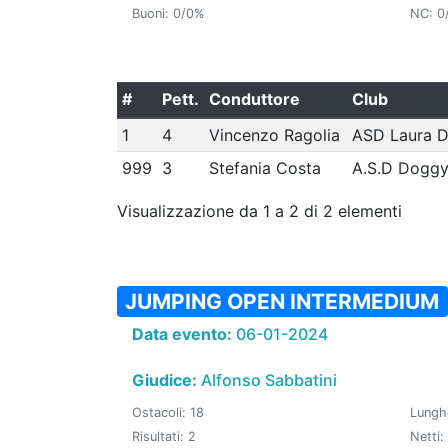
Buoni: 0/0%
NC: 0
#
Pett.
Conduttore
Club
1
4
Vincenzo Ragolia
ASD Laura 
999
3
Stefania Costa
A.S.D Doggy
Visualizzazione da 1 a 2 di 2 elementi
JUMPING OPEN INTERMEDIUM
Data evento:
06-01-2024
Giudice:
Alfonso Sabbatini
Ostacoli: 18
Lungh
Risultati: 2
Netti: