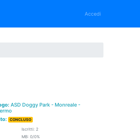
Accedi
ogo:
ASD Doggy Park - Monreale -
lermo
ato:
CONCLUSO
Iscritti: 2
MB: 0/0%