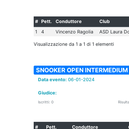
#
Pett.
Conduttore
Club
1
4
Vincenzo Ragolia
ASD Laura D
Visualizzazione da 1 a 1 di 1 elementi
SNOOKER OPEN INTERMEDIUM
Data evento:
06-01-2024
Giudice:
Iscritti: 0
Risulta
#
Pett.
Conduttore