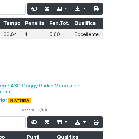
Tempo
Penalitá
Pen.Tot.
Qualifica
82.64
1
5.00
Eccellente
ogo:
ASD Doggy Park - Monreale -
lermo
ato:
IN ATTESA
Assenti: 0/0%
po
Punti
Qualifica