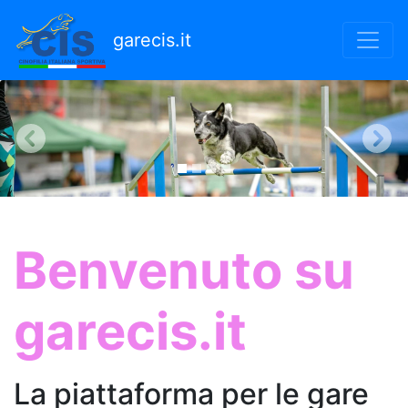
Salta
al
garecis.it
contenuto
principale
Benvenuto su
garecis.it
La piattaforma per le gare